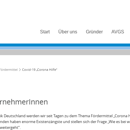
Start
Über uns
Gründer
AVGS
Fördermittel
Covid-19 „Corona Hilfe“
“
ternehmerInnen
ik Deutschland werden wir seit Tagen zu dem Thema Fördermittel „Corona H
nden haben enorme Existenzängste und stellen sich der Frage „Wie es bei w
weitergeht“.