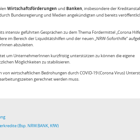
Wirtschaftsförderungen
Banken
alen
und
, insbesondere der Kreditanstal
 durch Bundesregierung und Medien angekündigten und bereits veröffentli
ts intensiv geführten Gesprächen zu dem Thema Fördermittel „Corona Hilf
re im Bereich der Liquiditätshilfen und der neuen „NRW-Soforthilfe“ aufgeb
Innen abzuleiten.
tet um UnternehmerInnen kurzfristig unterstützen zu können die eigene
lichen Möglichkeiten zu stabilisieren.
nen von wirtschaftlichen Bedrohungen durch COVID-19 (Corona Virus) Unter
Bearbeitungszeiten gerechnet werden muss.
ung
erkredite (Bsp. NRW.BANK, KfW)