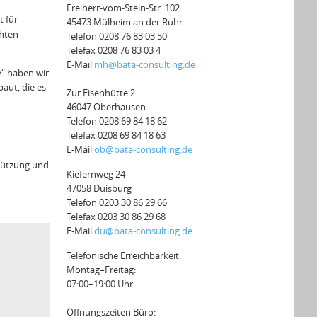
Freiherr-vom-Stein-Str. 102
t für
45473 Mülheim an der Ruhr
chten
Telefon 0208 76 83 03 50
Telefax 0208 76 83 03 4
E-Mail
mh@bata-consulting.de
e“ haben wir
aut, die es
Zur Eisenhütte 2
46047 Oberhausen
Telefon 0208 69 84 18 62
Telefax 0208 69 84 18 63
E-Mail
ob@bata-consulting.de
stützung und
Kiefernweg 24
47058 Duisburg
Telefon 0203 30 86 29 66
Telefax 0203 30 86 29 68
E-Mail
du@bata-consulting.de
Telefonische Erreichbarkeit:
Montag–Freitag:
07:00–19:00 Uhr
Öffnungszeiten Büro: