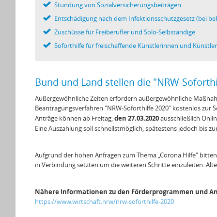
Stundung von Sozialversicherungsbeiträgen
Entschädigung nach dem Infektionsschutzgesetz (bei beh
Zuschüsse für Freiberufler und Solo-Selbständige
Soforthilfe für freischaffende Künstlerinnen und Künstle
Bund und Land stellen die "NRW-Soforthil
Außergewöhnliche Zeiten erfordern außergewöhnliche Maßnahm
Beantragungsverfahren "NRW-Soforthilfe 2020" kostenlos zur Se
den 27.03.2020
Anträge können ab Freitag,
ausschließlich Onli
Eine Auszahlung soll schnellstmöglich, spätestens jedoch bis 
Aufgrund der hohen Anfragen zum Thema „Corona Hilfe“ bitten
in Verbindung setzten um die weiteren Schritte einzuleiten. Alte
Nähere Informationen zu den Förderprogrammen und Antr
https://www.wirtschaft.nrw/nrw-soforthilfe-2020